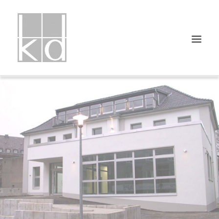
HOME
PROJEKTLISTE
PROJEKTUNTERTEILUNGEN
ÜBER UNS
PRESSE
KONTAKT
IMPRESSUM
DATENSCHUTZ