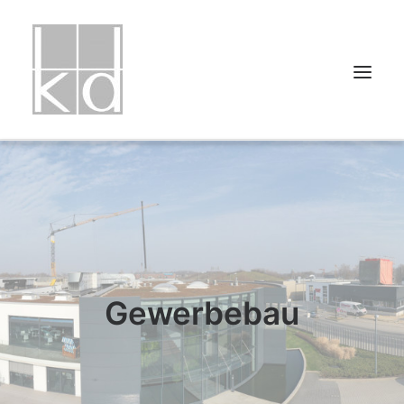
HOME
PROJEKTLISTE
PROJEKTUNTERTEILUNGEN
ÜBER UNS
Gewerbebau
PRESSE
KONTAKT
IMPRESSUM
DATENSCHUTZ