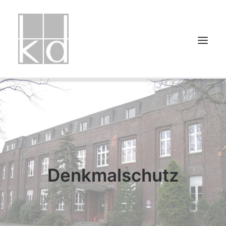
HOME
PROJEKTLISTE
PROJEKTUNTERTEILUNGEN
ÜBER UNS
Denkmalschutz
PRESSE
KONTAKT
IMPRESSUM
DATENSCHUTZ