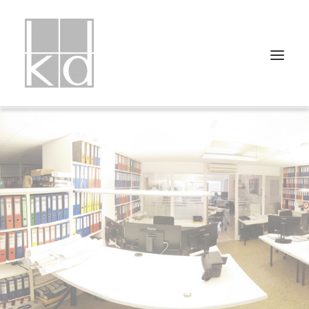
HOME
PROJEKTLISTE
PROJEKTUNTERTEILUNGEN
ÜBER UNS
PRESSE
KONTAKT
IMPRESSUM
DATENSCHUTZ