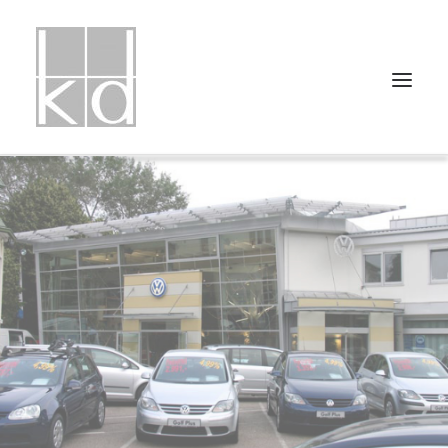
HOME
PROJEKTLISTE
PROJEKTUNTERTEILUNGEN
ÜBER UNS
PRESSE
KONTAKT
IMPRESSUM
DATENSCHUTZ