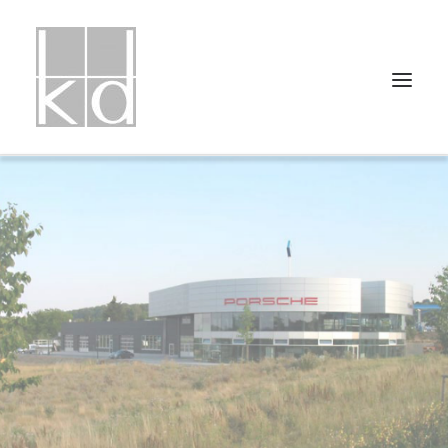
HOME
PROJEKTLISTE
PROJEKTUNTERTEILUNGEN
ÜBER UNS
PRESSE
KONTAKT
IMPRESSUM
DATENSCHUTZ