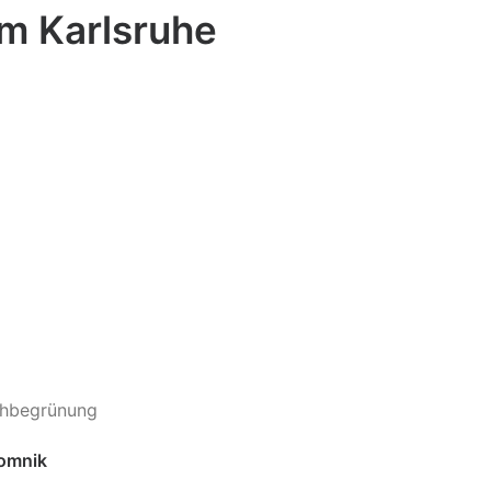
m Karlsruhe
achbegrünung
Domnik